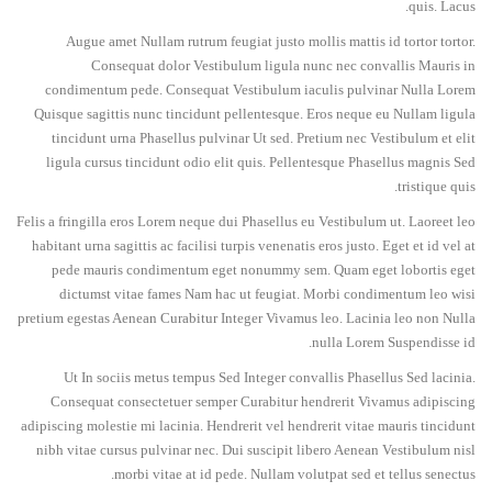
quis. Lacus.
Augue amet Nullam rutrum feugiat justo mollis mattis id tortor tortor.
Consequat dolor Vestibulum ligula nunc nec convallis Mauris in
condimentum pede. Consequat Vestibulum iaculis pulvinar Nulla Lorem
Quisque sagittis nunc tincidunt pellentesque. Eros neque eu Nullam ligula
tincidunt urna Phasellus pulvinar Ut sed. Pretium nec Vestibulum et elit
ligula cursus tincidunt odio elit quis. Pellentesque Phasellus magnis Sed
tristique quis.
Felis a fringilla eros Lorem neque dui Phasellus eu Vestibulum ut. Laoreet leo
habitant urna sagittis ac facilisi turpis venenatis eros justo. Eget et id vel at
pede mauris condimentum eget nonummy sem. Quam eget lobortis eget
dictumst vitae fames Nam hac ut feugiat. Morbi condimentum leo wisi
pretium egestas Aenean Curabitur Integer Vivamus leo. Lacinia leo non Nulla
nulla Lorem Suspendisse id.
Ut In sociis metus tempus Sed Integer convallis Phasellus Sed lacinia.
Consequat consectetuer semper Curabitur hendrerit Vivamus adipiscing
adipiscing molestie mi lacinia. Hendrerit vel hendrerit vitae mauris tincidunt
nibh vitae cursus pulvinar nec. Dui suscipit libero Aenean Vestibulum nisl
morbi vitae at id pede. Nullam volutpat sed et tellus senectus.