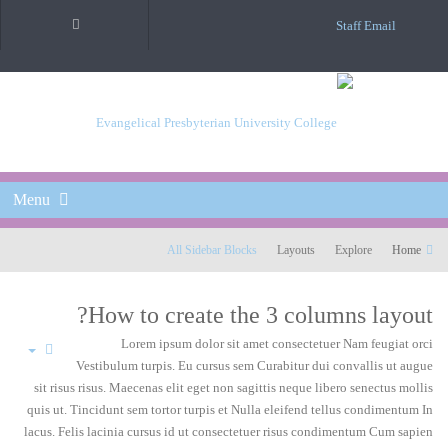
Staff Email
Menu
All Sidebar Blocks
Layouts
Explore
Home
How to create the 3 columns layout?
Lorem ipsum dolor sit amet consectetuer Nam feugiat orci
Vestibulum turpis. Eu cursus sem Curabitur dui convallis ut augue
sit risus risus. Maecenas elit eget non sagittis neque libero senectus mollis
quis ut. Tincidunt sem tortor turpis et Nulla eleifend tellus condimentum In
lacus. Felis lacinia cursus id ut consectetuer risus condimentum Cum sapien